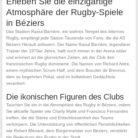
Erleben Sie die einzigartige
Atmosphäre der Rugby-Spiele
in Béziers
Das Stadion Raoul-Barrière, ein wahres Tempel des biterrois
Rugby, empfängt jede Saison Tausende von Fans, die die AS
Béziers Hérault anfeuern. Der Name Raoul Barrière, legendärer
Trainer der 1970er Jahre, hallt noch immer in der Arena wider
und erinnert an die glorreichen Zeiten, als der Club den
französischen Rugby dominierte. Die Namen von Richard Astre,
einem mythischen Scrum-Half, und dem Bouclier de Brennus,
dem so begehrten Pokal, sind im kollektiven Gedächtnis
verankert.
Die ikonischen Figuren des Clubs
Tauchen Sie ein in die Atmosphäre des Rugby in Béziers, indem
Sie aktuelle Spieler wie Charly Malié und Francisco Fernandes
treffen, die die Stärke und Entschlossenheit des Teams
verkörpern. Die Unterstützung von öffentlichen Persönlichkeiten
wie Robert Ménard, dem Bürgermeister von Béziers, verstärkt
die Bedeutung des Rugby in der Stadt.