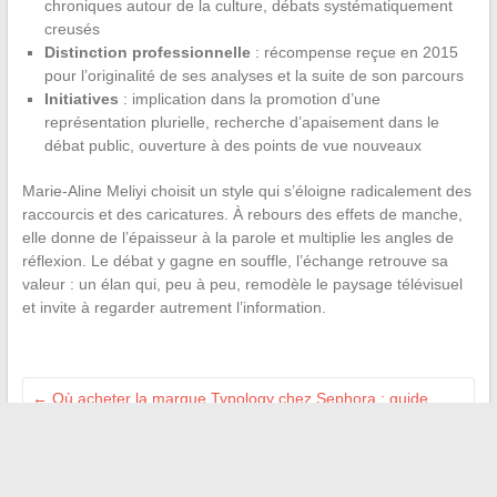
chroniques autour de la culture, débats systématiquement
creusés
Distinction professionnelle
: récompense reçue en 2015
pour l’originalité de ses analyses et la suite de son parcours
Initiatives
: implication dans la promotion d’une
représentation plurielle, recherche d’apaisement dans le
débat public, ouverture à des points de vue nouveaux
Marie-Aline Meliyi choisit un style qui s’éloigne radicalement des
raccourcis et des caricatures. À rebours des effets de manche,
elle donne de l’épaisseur à la parole et multiplie les angles de
réflexion. Le débat y gagne en souffle, l’échange retrouve sa
valeur : un élan qui, peu à peu, remodèle le paysage télévisuel
et invite à regarder autrement l’information.
←
Où acheter la marque Typology chez Sephora : guide
complet et conseils d’achat
Tout savoir sur les dimensions et le volume d’un camion 9m3
pour déménager
→